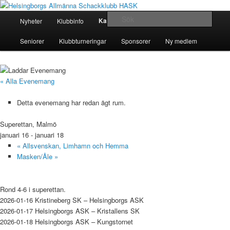
Hoppa
En schackklubb för alla!
till
Huvudmeny
Sök
Kalender
Nyheter
Klubbinfo
Seriespel
Juniorer
primärt
innehåll
Helsingborgs Allmänna
Seniorer
Klubbturneringar
Sponsorer
Ny medlem
Schackklubb HASK
« Alla Evenemang
Detta evenemang har redan ägt rum.
Superettan, Malmö
januari 16
-
januari 18
«
Allsvenskan, Limhamn och Hemma
Masken/Åle
»
Rond 4-6 i superettan.
2026-01-16 Kristineberg SK – Helsingborgs ASK
2026-01-17 Helsingborgs ASK – Kristallens SK
2026-01-18 Helsingborgs ASK – Kungstornet