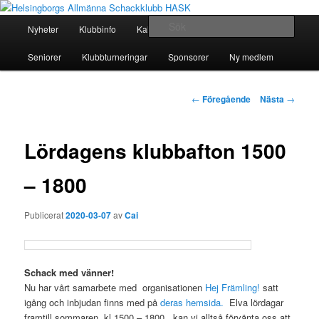
Hoppa
En schackklubb för alla!
till
Huvudmeny
Sök
Nyheter
Klubbinfo
Kalender
Seriespel
Juniorer
primärt
innehåll
Helsingborgs Allmänna
Seniorer
Klubbturneringar
Sponsorer
Ny medlem
Schackklubb HASK
Inläggsnavigering
←
Föregående
Nästa
→
Lördagens klubbafton 1500
– 1800
Publicerat
2020-03-07
av
Cai
Schack med vänner!
Nu har vårt samarbete med organisationen
Hej Främling!
satt
igång och inbjudan finns med på
deras hemsida.
Elva lördagar
framtill sommaren, kl 1500 – 1800, kan vi alltså förvänta oss att