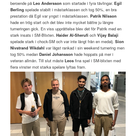
beroende på
Leo Andersson
som startade i fyra tävlingar.
Egil
Berling
spelade stabilt i mästarklassen och tog 50%, en bra
prestation då Egil var yngst i mästarklassen.
Patrik Nilsson
hade en trög start och det blev inte mycket bättre ju längre
turneringen gick. En viss upprättelse blev det för Patrik med en
stark insats i SM-Blixten.
Haider Al-Sherufi
och
Vijay Balaji
spelade stark i chock-SM och var inte långt från en medalj.
Sion
Nivstrand Wikdahl
var lägst rankad i sin weekend turnering men
tog 50% medan
Daniel Johansson
hade hoppats på mer i
veteran allmän. Till slut måste
Leos
fina spel i SM-blixten med
flera vinster mot starka spelare lyftas fram.