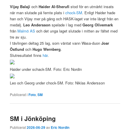
Vijay Balaji
och
Haider Al-Sherufi
stod för en utmärkt insats
när man slutade på femte plats i
chock-SM
. Enligt Haider hade
han och Vijay mer på gång och HASK-laget var inte långt från en
medalj.
Leo Andersson
spelade i lag med
Georg Olivemark
från
Malmö AS
och det unga laget slutade i mitten av fältet med
tre av sju.
I tävlingen deltag 25 lag, som väntat vann Wasa-duon
Joar
Östlund
och
Hugo Wernberg
.
Slutresultatet finns
här
.
Haider under schack-SM. Foto: Eric Nordin
Leo och Georg under chock-SM. Foto: Niklas Andersson
Publicerat i
Foto
,
SM
SM i Jönköping
Publicerat
2026-06-29
av
Eric Nordin