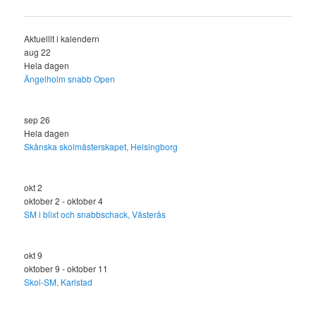
Aktuelllt i kalendern
aug
22
Hela dagen
Ängelholm snabb Open
sep
26
Hela dagen
Skånska skolmästerskapet, Helsingborg
okt
2
oktober 2
-
oktober 4
SM i blixt och snabbschack, Västerås
okt
9
oktober 9
-
oktober 11
Skol-SM, Karlstad