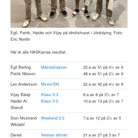
Egil, Patrik, Haider och Vijay på idrottshuset i Jönköping. Foto:
Eric Nordin
Här är alla HASKarnas resultat:
Egil Berling
Mästarklassen
22:a av 51 på 4½ av 9
Patrik Nilsson
48:a av 51 på 2½ av 9
Leo Andersson
Minior-SM
22:a av 42 på 4½ av 9
Vijay Balaji
Klass II:3
6:a av 8 på 3½ av 7
Haider Al-
Klass II:5
10:a av 13 på 2½ av 7
Sherufi
Sion Nivstrand
Weekend 2:3
7:a av 12 på 2½ av 5
Wikdahl
Daniel
Veteran allmän
21:a av 27 på 3 av 7