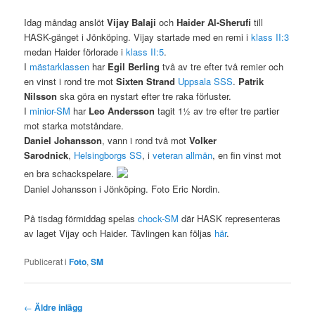
Idag måndag anslöt
Vijay Balaji
och
Haider Al-Sherufi
till
HASK-gänget i Jönköping. Vijay startade med en remi i
klass II:3
medan Haider förlorade i
klass II:5
.
I
mästarklassen
har
Egil Berling
två av tre efter två remier och
en vinst i rond tre mot
Sixten Strand
Uppsala SSS
.
Patrik
Nilsson
ska göra en nystart efter tre raka förluster.
I
minior-SM
har
Leo Andersson
tagit 1½ av tre efter tre partier
mot starka motståndare.
Daniel Johansson
, vann i rond två mot
Volker
Sarodnick
,
Helsingborgs SS
, i
veteran allmän
, en fin vinst mot
en bra schackspelare.
Daniel Johansson i Jönköping. Foto Eric Nordin.
På tisdag förmiddag spelas
chock-SM
där HASK representeras
av laget Vijay och Haider. Tävlingen kan följas
här
.
Publicerat i
Foto
,
SM
Inläggsnavigering
←
Äldre inlägg