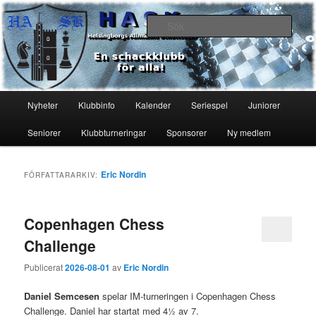
Hoppa
Hoppa
En schackklubb för alla!
till
till
Sök
primärt
sekundärt
innehåll
innehåll
Helsingborgs Allmänna
Schackklubb HASK
Huvudmeny
Nyheter
Klubbinfo
Kalender
Seriespel
Juniorer
Seniorer
Klubbturneringar
Sponsorer
Ny medlem
Eric Nordin
FÖRFATTARARKIV:
Copenhagen Chess
Challenge
Publicerat
2026-08-01
av
Eric Nordin
Daniel Semcesen
spelar IM-turneringen i Copenhagen Chess
Challenge. Daniel har startat med 4½ av 7.