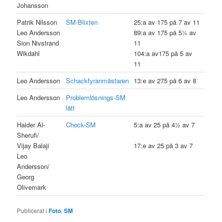
Johansson
Patrik Nilsson
SM-Blixten
25:a av 175 på 7 av 11
Leo Andersson
89:a av 175 på 5½ av
Sion Nivstrand
11
Wikdahl
104:a av175 på 5 av
11
Leo Andersson
Schackfyranmästaren
13:e av 275 på 6 av 8
Leo Andersson
Problemlösnings-SM
lätt
Haider Al-
Chock-SM
5:a av 25 på 4½ av 7
Sherufi/
Vijay Balaji
17:e av 25 på 3 av 7
Leo
Andersson/
Georg
Olivemark
Publicerat i
Foto
,
SM