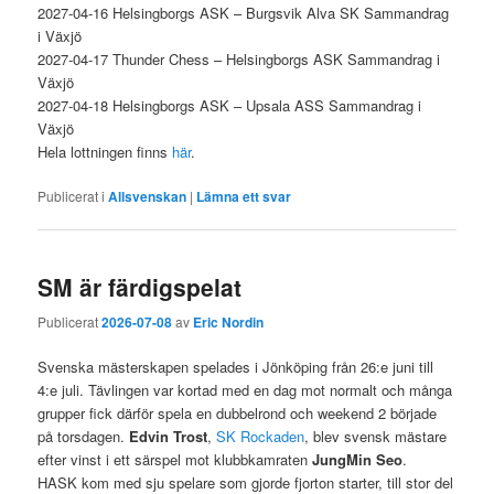
2027-04-16 Helsingborgs ASK – Burgsvik Alva SK Sammandrag
i Växjö
2027-04-17 Thunder Chess – Helsingborgs ASK Sammandrag i
Växjö
2027-04-18 Helsingborgs ASK – Upsala ASS Sammandrag i
Växjö
Hela lottningen finns
här
.
Publicerat i
Allsvenskan
|
Lämna ett svar
SM är färdigspelat
Publicerat
2026-07-08
av
Eric Nordin
Svenska mästerskapen spelades i Jönköping från 26:e juni till
4:e juli. Tävlingen var kortad med en dag mot normalt och många
grupper fick därför spela en dubbelrond och weekend 2 började
på torsdagen.
Edvin Trost
,
SK Rockaden
, blev svensk mästare
efter vinst i ett särspel mot klubbkamraten
JungMin Seo
.
HASK kom med sju spelare som gjorde fjorton starter, till stor del