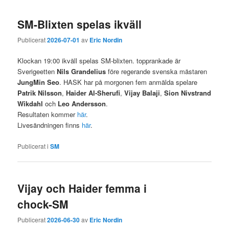
SM-Blixten spelas ikväll
Publicerat
2026-07-01
av
Eric Nordin
Klockan 19:00 ikväll spelas SM-blixten. topprankade är
Sverigeetten
Nils Grandelius
före regerande svenska mästaren
JungMin Seo
. HASK har på morgonen fem anmälda spelare
Patrik Nilsson
,
Haider Al-Sherufi
,
Vijay Balaji
,
Sion Nivstrand
Wikdahl
och
Leo Andersson
.
Resultaten kommer
här
.
Livesändningen finns
här
.
Publicerat i
SM
Vijay och Haider femma i
chock-SM
Publicerat
2026-06-30
av
Eric Nordin