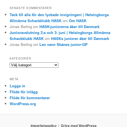
SENASTE KOMMENTARER
Tack till alla för den lyckade invigningen! | Helsingborgs
Allmänna Schackklubb HASK
om
Om HASK
Jonas Berling
om
HASK-juniorerna åker till Danmark
Junioravslutning 2:a och 3: juni | Helsingborgs Allmänna
Schackklubb HASK
om
HASKs juniorer åker till Danmark
Jonas Berling
om
Leo vann Skånes junior-GP
KATEGORIER
K
a
t
META
e
Logga in
g
Flöde för inlägg
o
r
Flöde för kommentarer
i
WordPress.org
e
r
Integritetspolicy
Drivs med WordPress