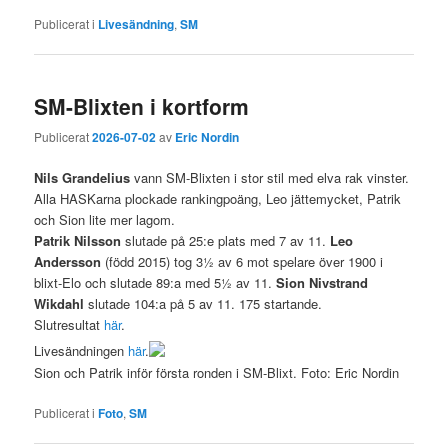
Publicerat i
Livesändning
,
SM
SM-Blixten i kortform
Publicerat
2026-07-02
av
Eric Nordin
Nils Grandelius
vann SM-Blixten i stor stil med elva rak vinster.
Alla HASKarna plockade rankingpoäng, Leo jättemycket, Patrik
och Sion lite mer lagom.
Patrik Nilsson
slutade på 25:e plats med 7 av 11.
Leo
Andersson
(född 2015) tog 3½ av 6 mot spelare över 1900 i
blixt-Elo och slutade 89:a med 5½ av 11.
Sion Nivstrand
Wikdahl
slutade 104:a på 5 av 11. 175 startande.
Slutresultat
här
.
Livesändningen
här
.
Sion och Patrik inför första ronden i SM-Blixt. Foto: Eric Nordin
Publicerat i
Foto
,
SM