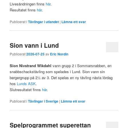
Livesändningen finns
här
.
Resultatet finns
här
.
Publicerat i
Tävlingar i utlandet
|
Lämna ett svar
Sion vann i Lund
Publicerat
2026-07-25
av
Eric Nordin
Sion Nivstrand Wikdahl
vann grupp 2 i Sommarsnabben, en
snabbschackstävling som spelades i Lund. Sion vann sin
bergergrupp på 2½ av 3. Det spelas en ny tävling nästa lördag
hos
Lunds ASK
.
Slutresultatet finns
här
.
Publicerat i
Tävlingar i Sverige
|
Lämna ett svar
Spelprogrammet superettan