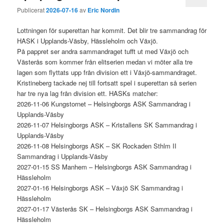
Publicerat
2026-07-16
av
Eric Nordin
Lottningen för superettan har kommit. Det blir tre sammandrag för
HASK i Upplands-Väsby, Hässleholm och Växjö.
På pappret ser andra sammandraget tufft ut med Växjö och
Västerås som kommer från elitserien medan vi möter alla tre
lagen som flyttats upp från division ett i Växjö-sammandraget.
Kristineberg tackade nej till fortsatt spel i superettan så serien
har tre nya lag från division ett. HASKs matcher:
2026-11-06 Kungstornet – Helsingborgs ASK Sammandrag i
Upplands-Väsby
2026-11-07 Helsingborgs ASK – Kristallens SK Sammandrag i
Upplands-Väsby
2026-11-08 Helsingborgs ASK – SK Rockaden Sthlm II
Sammandrag i Upplands-Väsby
2027-01-15 SS Manhem – Helsingborgs ASK Sammandrag i
Hässleholm
2027-01-16 Helsingborgs ASK – Växjö SK Sammandrag i
Hässleholm
2027-01-17 Västerås SK – Helsingborgs ASK Sammandrag i
Hässleholm