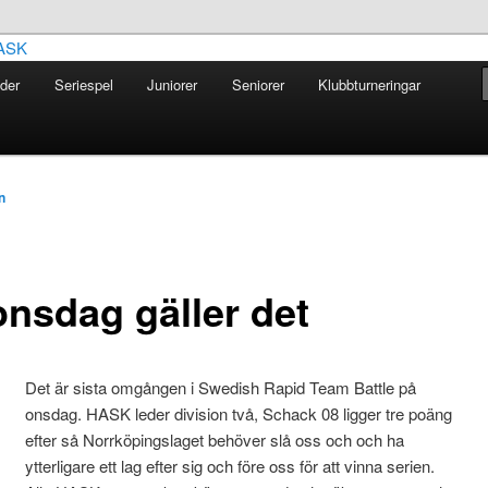
der
Seriespel
Juniorer
Seniorer
Klubbturneringar
 Allmänna Schackklubb HASK
n
onsdag gäller det
Det är sista omgången i Swedish Rapid Team Battle på
onsdag. HASK leder division två, Schack 08 ligger tre poäng
efter så Norrköpingslaget behöver slå oss och och ha
ytterligare ett lag efter sig och före oss för att vinna serien.