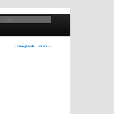
Sök
Inläggsnavigering
←
Föregående
Nästa
→