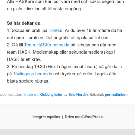
Alla HASKare som kan bör vara med och säkra segern och
en plats i division ett till nästa omgång.
Så här deltar du.
1. Skapa en profil på
lichess
. Är du över 18 år måste du ha
det namn i profilen. Det är gratis att spela på lichess.
2. Gå till
Team HASKs hemsida
på lichess och går med i
team HASK. Medlemskap eller sekundärmedlemskap i
HASK är ett krav.
3. På onsdag 19:30 (Helst någon minut innan.) så går du in
på
Tävlingens hemsida
och trycker på delta. Lagets åtta
bästa spelare räknas.
 publicerades i
Internet
,
Klubbnyheter
av
Eric Nordin
. Bokmärk
permalänken
.
Integritetspolicy
Drivs med WordPress