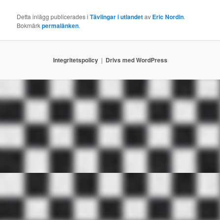
Detta inlägg publicerades i
Tävlingar i utlandet
av
Eric Nordin
.
Bokmärk
permalänken
.
Integritetspolicy
Drivs med WordPress