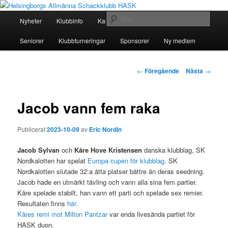
Hoppa
En schackklubb för alla!
till
Huvudmeny
Sök
Nyheter
Klubbinfo
Kalender
Seriespel
Juniorer
primärt
innehåll
Helsingborgs Allmänna
Seniorer
Klubbturneringar
Sponsorer
Ny medlem
Schackklubb HASK
Inläggsnavigering
←
Föregående
Nästa
→
Jacob vann fem raka
Publicerat
2023-10-09
av
Eric Nordin
Jacob Sylvan
och
Kåre Hove Kristensen
danska klubblag, SK
Nordkalotten har spelat
Europa cupen för klubblag
. SK
Nordkalotten slutade 32:a åtta platser bättre än deras seedning.
Jacob hade en utmärkt tävling och vann alla sina fem partier.
Kåre spelade stabilt, han vann ett parti och spelade sex remier.
Resultaten finns
här
.
Kåres remi mot Milton Pantzar
var enda livesända partiet för
HASK duon.