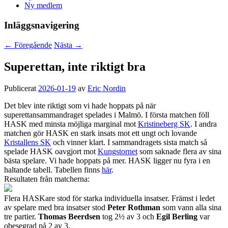
Ny medlem
Inläggsnavigering
←
Föregående
Nästa
→
Superettan, inte riktigt bra
Publicerat
2026-01-19
av
Eric Nordin
Det blev inte riktigt som vi hade hoppats på när
superettansammandraget spelades i Malmö. I första matchen föll
HASK med minsta möjliga marginal mot
Kristineberg SK
. I andra
matchen gör HASK en stark insats mot ett ungt och lovande
Kristallens SK
och vinner klart. I sammandragets sista match så
spelade HASK oavgjort mot
Kungstornet
som saknade flera av sina
bästa spelare. Vi hade hoppats på mer. HASK ligger nu fyra i en
haltande tabell. Tabellen finns
här
.
Resultaten från matcherna:
Flera HASKare stod för starka individuella insatser. Främst i ledet
av spelare med bra insatser stod
Peter Rothman
som vann alla sina
tre partier.
Thomas Beerdsen
tog 2½ av 3 och
Egil Berling
var
obesegrad på 2 av 3.