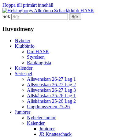
Hoppa till primärt innehåll
Sök
En schackklubb för alla!
Helsingborgs Allmänna
Huvudmeny
Schackklubb HASK
Nyheter
Klubbinfo
Om HASK
Styrelsen
Rankinglista
Kalender
Seriespel
Allsvenskan 26-27 Lag 1
Allsvenskan 26-27 Lag 2
Allsvenskan 26-27 Lag 3
Allskånskan 25-26 Lag 1
Allskånskan 25-26 Lag 2
Ungdomsserien 25-26
Juniorer
Nyheter Junior
Kalender
Juniorer
JR Knatteschack