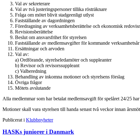
Val av sekreterare
Val av två justeringspersoner tillika rösträknare
Fråga om mötet blivit stadgeenligt utlyst
Fastställande av dagordningen
Föredragning av verksamhetsberättelse och ekonomisk redovis
Revisionsberättelse
Beslut om ansvarsfrihet för styrelsen
Fastställande av medlemsavgifter för kommande verksamhetsår
Ersättningar och arvoden
Val av:
a) Ordförande, styrelseledamöter och suppleanter
b) Revisor och revisorssuppleant
c) Valberedning
Behandling av inkomna motioner och styrelsens förslag
Övriga frågor
Mötets avslutande
Alla medlemmar som har betalat medlemsavgift för spelåret 24/25 har rä
Motioner skall vara styrelsen till handa senast två veckor innan årsmöt
Publicerat i
Klubbnyheter
HASKs juniorer i Danmark