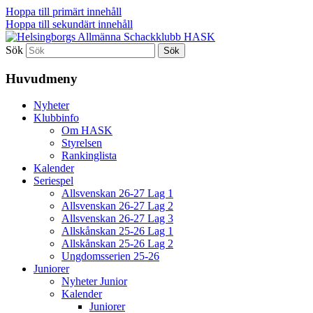
Hoppa till primärt innehåll
Hoppa till sekundärt innehåll
Sök
En schackklubb för alla!
Helsingborgs Allmänna Schac
Huvudmeny
Nyheter
Klubbinfo
Om HASK
Styrelsen
Rankinglista
Kalender
Seriespel
Allsvenskan 26-27 Lag 1
Allsvenskan 26-27 Lag 2
Allsvenskan 26-27 Lag 3
Allskånskan 25-26 Lag 1
Allskånskan 25-26 Lag 2
Ungdomsserien 25-26
Juniorer
Nyheter Junior
Kalender
Juniorer