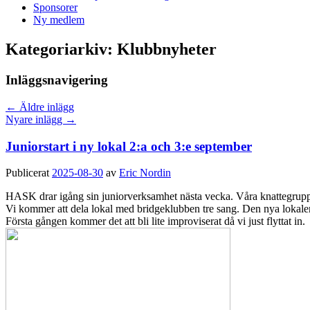
Sponsorer
Ny medlem
Kategoriarkiv:
Klubbnyheter
Inläggsnavigering
←
Äldre inlägg
Nyare inlägg
→
Juniorstart i ny lokal 2:a och 3:e september
Publicerat
2025-08-30
av
Eric Nordin
HASK drar igång sin juniorverksamhet nästa vecka. Våra knattegruppe
Vi kommer att dela lokal med bridgeklubben tre sang. Den nya lokale
Första gången kommer det att bli lite improviserat då vi just flyttat in.