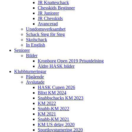
JR Knatteschack
Chesskids Beginner
JR Juniorer
JR Chesskids
Avancerad
Ungdomsverksamhet
Schack Steg för Steg
Skolschack
In English
Seniorer
Bilder
Kronborg Open 2019 Prisutdelning
Äldre HASK bilder
Klubbturneringar
Pågående
Avslutade
HASK Cupen 2026
Blixt KM 2024
Snabbschacks KM 2023
KM 2022
Snabb-KM 2022
KM 2021
Snabb-KM 2021
KM US delay 2020
Sportlovsturnering 2020