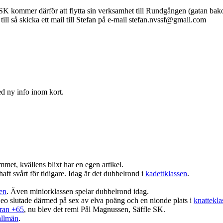
SK kommer därför att flytta sin verksamhet till Rundgången (gatan bak
 till så skicka ett mail till Stefan på e-mail stefan.nvssf@gmail.com
d ny info inom kort.
met, kvällens blixt har en egen artikel.
 svårt för tidigare. Idag är det dubbelrond i
kadettklassen
.
en
. Även miniorklassen spelar dubbelrond idag.
 Leo slutade därmed på sex av elva poäng och en nionde plats i
knattekla
eran +65
, nu blev det remi Pål Magnussen, Säffle SK.
allmän
.