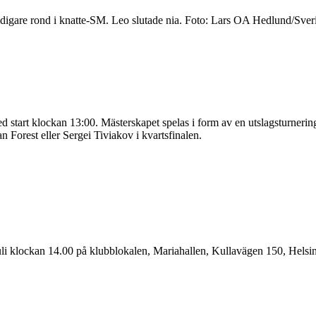
digare rond i knatte-SM. Leo slutade nia. Foto: Lars OA Hedlund/Sve
 med start klockan 13:00. Mästerskapet spelas i form av en utslagsturne
n Forest eller Sergei Tiviakov i kvartsfinalen.
uli klockan 14.00 på klubblokalen, Mariahallen, Kullavägen 150, Helsi