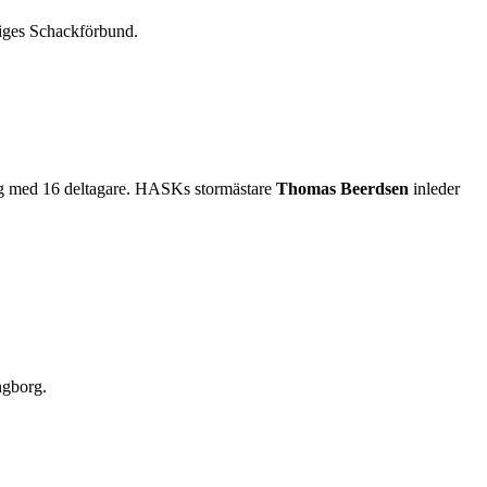
riges Schackförbund.
ring med 16 deltagare. HASKs stormästare
Thomas Beerdsen
inleder
ngborg.