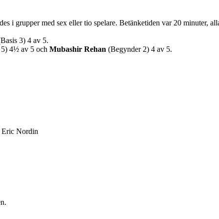
i grupper med sex eller tio spelare. Betänketiden var 20 minuter, alla s
Basis 3) 4 av 5.
 5) 4½ av 5 och
Mubashir Rehan
(Begynder 2) 4 av 5.
: Eric Nordin
en.