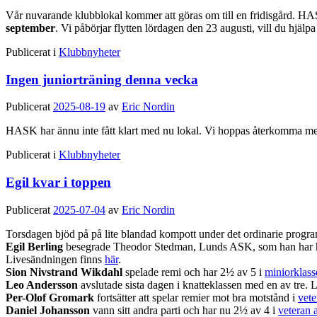
Vår nuvarande klubblokal kommer att göras om till en fridisgård. HA
september
. Vi påbörjar flytten lördagen den 23 augusti, vill du hjälpa
Publicerat i
Klubbnyheter
Ingen juniorträning denna vecka
Publicerat
2025-08-19
av
Eric Nordin
HASK har ännu inte fått klart med nu lokal. Vi hoppas återkomma me
Publicerat i
Klubbnyheter
Egil kvar i toppen
Publicerat
2025-07-04
av
Eric Nordin
Torsdagen bjöd på på lite blandad kompott under det ordinarie program
Egil Berling
besegrade Theodor Stedman, Lunds ASK, som han har haft
Livesändningen finns
här
.
Sion Nivstrand Wikdahl
spelade remi och har 2½ av 5 i
miniorklass
Leo Andersson
avslutade sista dagen i knatteklassen med en av tre.
Per-Olof Gromark
fortsätter att spelar remier mot bra motstånd i
vet
Daniel Johansson
vann sitt andra parti och har nu 2½ av 4 i
veteran 