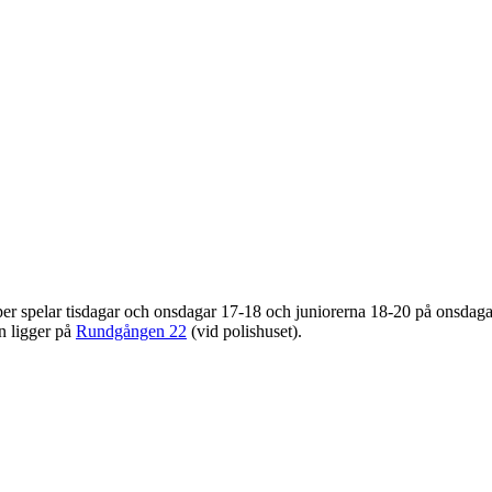
r spelar tisdagar och onsdagar 17-18 och juniorerna 18-20 på onsdagar
n ligger på
Rundgången 22
(vid polishuset).