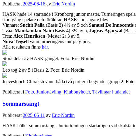
Publicerat
2025-06-16
av
Eric Nordin
HASK hade 14 startande i Kronborg junior master. Turneringen spelades 
stort gäng spelare och föräldrar. HASKs pristagare blev:
Vinnare:
Suchit Palla
(Basis 2) 4½ av 5 och
Samuel De Innocentis
(
Tvåa:
Manikandan Nair
(Basis 4) 3½ av 5,
Jagrav Agarwal
(Basis
Trea:
Alex Henriksen
(Mester 2) 3 av 5.
Nova Tegsell
vann turneringens fair play-pris.
Alla resultaten finns
här
.
Stora delar av HASK-gänget. Foto: Eric Nordin
Leo tog 2 av 5 i Basis 2. Foto: Eric Nordin
Jeevesh och Chiraksh vann båda två partier i begynder-grupp 2. Foto
Publicerat i
Foto
,
Juniortävling
,
Klubbnyheter
,
Tävlingar i utlandet
Sommarstängt
Publicerat
2025-06-11
av
Eric Nordin
HASK häller sommarstängt. Juniorträningen startar igen vid skolstart
Publicerat i
Klubbnyheter