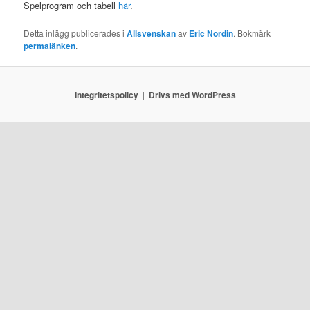
Spelprogram och tabell
här
.
Detta inlägg publicerades i
Allsvenskan
av
Eric Nordin
. Bokmärk
permalänken
.
Integritetspolicy
Drivs med WordPress