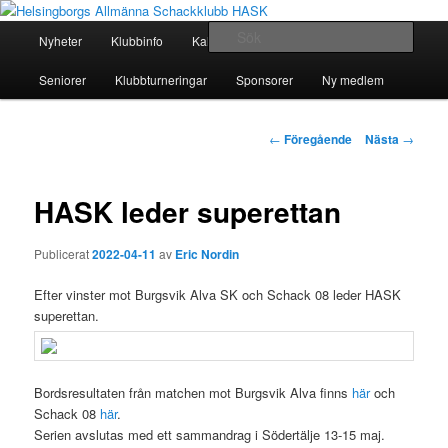
Hoppa
En schackklubb för alla!
till
Huvudmeny
Sök
Nyheter
Klubbinfo
Kalender
Seriespel
Juniorer
primärt
innehåll
Helsingborgs Allmänna
Seniorer
Klubbturneringar
Sponsorer
Ny medlem
Schackklubb HASK
Inläggsnavigering
←
Föregående
Nästa
→
HASK leder superettan
Publicerat
2022-04-11
av
Eric Nordin
Efter vinster mot Burgsvik Alva SK och Schack 08 leder HASK
superettan.
Bordsresultaten från matchen mot Burgsvik Alva finns
här
och
Schack 08
här
.
Serien avslutas med ett sammandrag i Södertälje 13-15 maj.