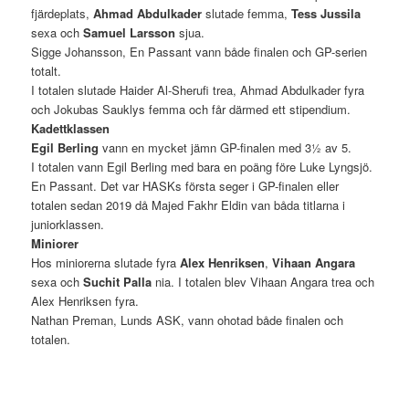
fjärdeplats,
Ahmad Abdulkader
slutade femma,
Tess Jussila
sexa och
Samuel Larsson
sjua.
Sigge Johansson, En Passant vann både finalen och GP-serien
totalt.
I totalen slutade Haider Al-Sherufi trea, Ahmad Abdulkader fyra
och Jokubas Sauklys femma och får därmed ett stipendium.
Kadettklassen
Egil Berling
vann en mycket jämn GP-finalen med 3½ av 5.
I totalen vann Egil Berling med bara en poäng före Luke Lyngsjö.
En Passant. Det var HASKs första seger i GP-finalen eller
totalen sedan 2019 då Majed Fakhr Eldin van båda titlarna i
juniorklassen.
Miniorer
Hos miniorerna slutade fyra
Alex Henriksen
,
Vihaan Angara
sexa och
Suchit Palla
nia. I totalen blev Vihaan Angara trea och
Alex Henriksen fyra.
Nathan Preman, Lunds ASK, vann ohotad både finalen och
totalen.