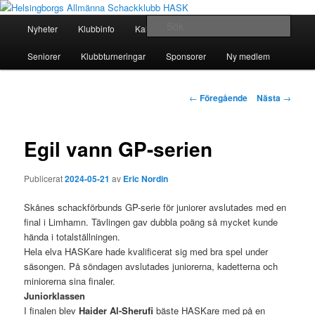
Hoppa
En schackklubb för alla!
till
Huvudmeny
Sök
Nyheter
Klubbinfo
Kalender
Seriespel
Juniorer
primärt
innehåll
Helsingborgs Allmänna
Seniorer
Klubbturneringar
Sponsorer
Ny medlem
Schackklubb HASK
Inläggsnavigering
←
Föregående
Nästa
→
Egil vann GP-serien
Publicerat
2024-05-21
av
Eric Nordin
Skånes schackförbunds GP-serie för juniorer avslutades med en
final i Limhamn. Tävlingen gav dubbla poäng så mycket kunde
hända i totalställningen.
Hela elva HASKare hade kvalificerat sig med bra spel under
säsongen. På söndagen avslutades juniorerna, kadetterna och
miniorerna sina finaler.
Juniorklassen
I finalen blev
Haider Al-Sherufi
bäste HASKare med på en